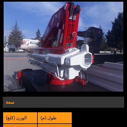
سعة
طول (م)
الوزن (كلغ)