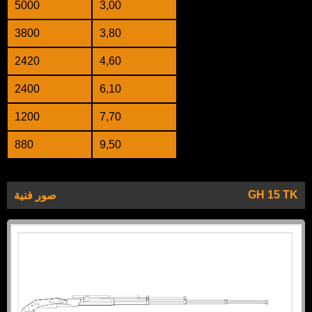
5000
3,00
3800
3,80
2420
4,60
2400
6,10
1200
7,70
880
9,50
GH 15 TK
صور فنية