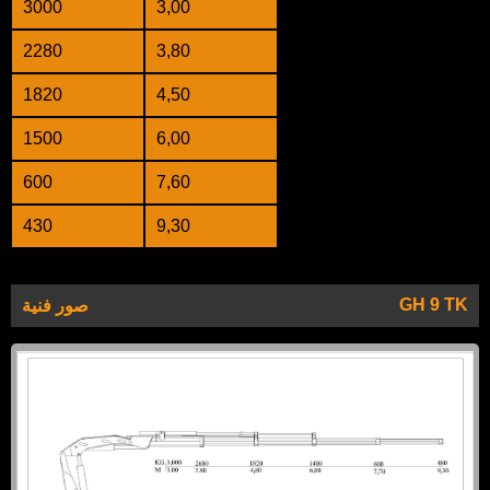
3000
3,00
2280
3,80
1820
4,50
1500
6,00
600
7,60
430
9,30
GH 9 TK
صور فنية