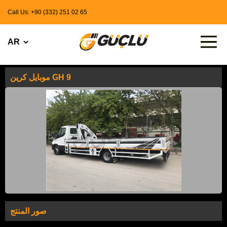
Call Us: +90 (332) 251 02 65
موبايل كرين GH 9
صور المنتج