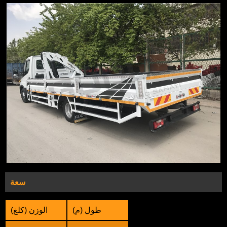
سعة
طول (م)
الوزن (كلغ)