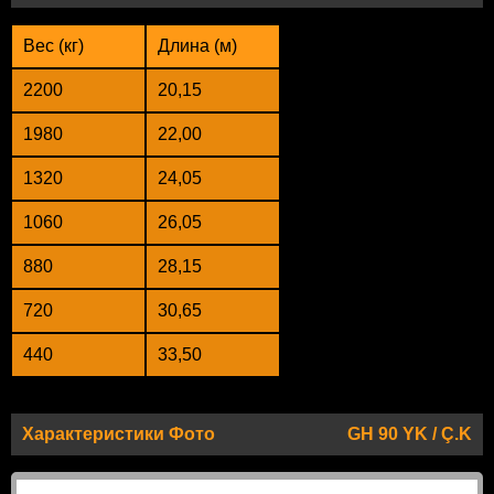
Вес (кг)
Длина (м)
2200
20,15
1980
22,00
1320
24,05
1060
26,05
880
28,15
720
30,65
440
33,50
Характеристики Фото
GH 90 YK / Ç.K