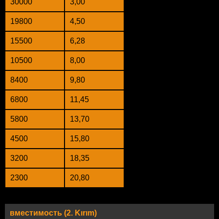
30000
3,00
19800
4,50
15500
6,28
10500
8,00
8400
9,80
6800
11,45
5800
13,70
4500
15,80
3200
18,35
2300
20,80
вместимость (2. Kırım)