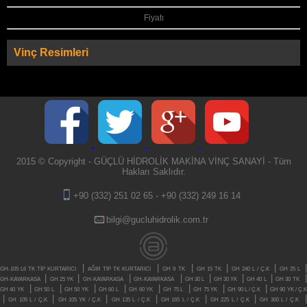
Fiyatı
Vinç Resimleri
2015 © Copyright - GÜÇLÜ HİDROLİK MAKİNA VİNÇ SANAYİ - Tüm
Hakları Saklıdır.
+90 (332) 251 02 65
-
+90 (332) 249 16 14
bilgi@gucluhidrolik.com.tr
|
|
|
|
|
GH-105 L6 TK TİP KURTARICI
AĞIR TİP TK KURTARICI
GH 9 TK
GH 15 TK
GH 240 L / Ç.K
GH 25 L
|
|
|
|
|
|
|
GH-KAYARKASA
GH 25 YK
GH-KAYARKASA
GH-KAYARKASA
GH 30 L
GH 30 YK
GH 40 L
GH 30 TK
|
|
|
|
|
|
|
|
GH 40 YK
GH 50 L
GH 50 YK
GH 60 L
GH 60 YK
GH 75 L
GH 75 YK
GH 90 L / Ç.K
GH 90 YK / Ç.
|
|
|
|
|
|
GH 105 L / Ç.K
GH 105 YK / Ç.K
GH 135 L / Ç.K
GH 165 L / Ç.K
GH 225 L / Ç.K
GH 300 L / Ç.K