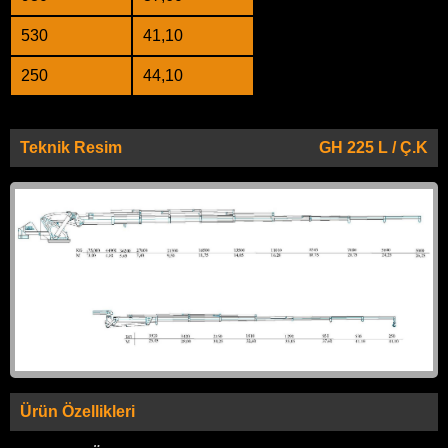
530
41,10
250
44,10
Teknik Resim
GH 225 L / Ç.K
Ürün Özellikleri