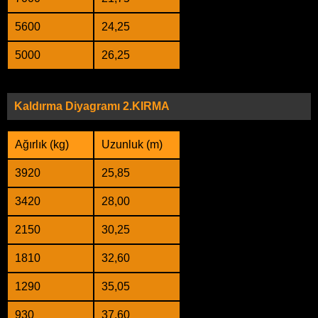
5600
24,25
5000
26,25
Kaldırma Diyagramı 2.KIRMA
Ağırlık (kg)
Uzunluk (m)
3920
25,85
3420
28,00
2150
30,25
1810
32,60
1290
35,05
930
37,60