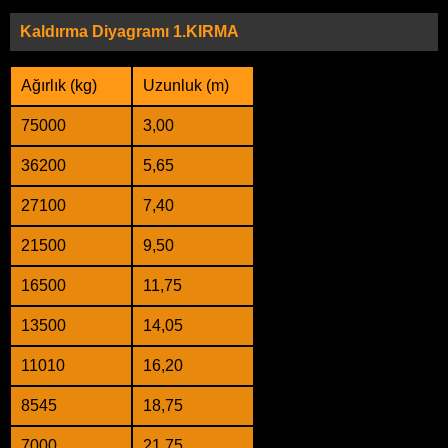
Kaldırma Diyagramı 1.KIRMA
Ağırlık (kg)
Uzunluk (m)
75000
3,00
36200
5,65
27100
7,40
21500
9,50
16500
11,75
13500
14,05
11010
16,20
8545
18,75
7000
21,75