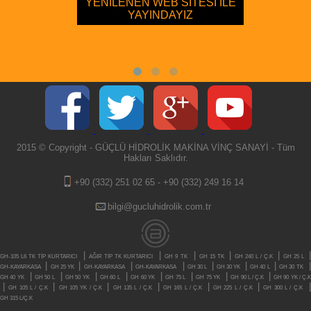
YENİLENEN WEB SİTESİ İLE
YAYINDAYIZ
2015 © Copyright - GÜÇLÜ HİDROLİK MAKİNA VİNÇ SANAYİ - Tüm
Hakları Saklıdır.
+90 (332) 251 02 65
-
+90 (332) 249 16 14
bilgi@gucluhidrolik.com.tr
|
|
|
|
|
GH-105 L6 TK TİP KURTARICI
AĞIR TİP TK KURTARICI
GH 9 TK
GH 15 TK
GH 240 L / Ç.K
GH 25 L
|
|
|
|
|
|
|
GH-KAYARKASA
GH 25 YK
GH-KAYARKASA
GH-KAYARKASA
GH 30 L
GH 30 YK
GH 40 L
GH 30 TK
|
|
|
|
|
|
|
|
GH 40 YK
GH 50 L
GH 50 YK
GH 60 L
GH 60 YK
GH 75 L
GH 75 YK
GH 90 L / Ç.K
GH 90 YK / Ç.
|
|
|
|
|
|
GH 105 L / Ç.K
GH 105 YK / Ç.K
GH 135 L / Ç.K
GH 165 L / Ç.K
GH 225 L / Ç.K
GH 300 L / Ç.K
GH 315 L/Ç.K