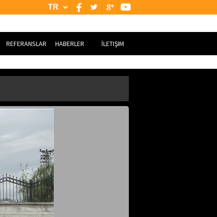
REFERANSLAR
HABERLER
İLETIŞIM
YURT İÇİ
BİZE ULAŞIN
YURT DIŞI
GOOGLE HARİTASI