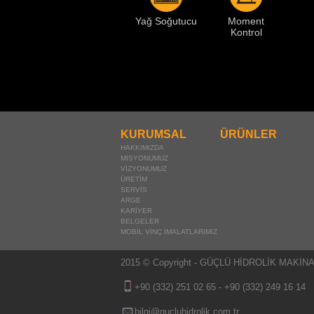
Yağ Soğutucu
Moment
Kontrol
KURUMSAL
ÜRÜNLER
HAKKIMIZDA
MİSYONUMUZ
VİZYONUMUZ
ÜRETİM
SERVİS
ARGE
KARİYER
BELGELER
MOBİL VİNÇ İMALATLARIMIZ
2015 © Copyright - GÜÇLÜ HİDROLİK MAKİNA V
+90 (332) 251 02 65
-
+90 (332) 249 16 14
bilgi@gucluhidrolik.com.tr