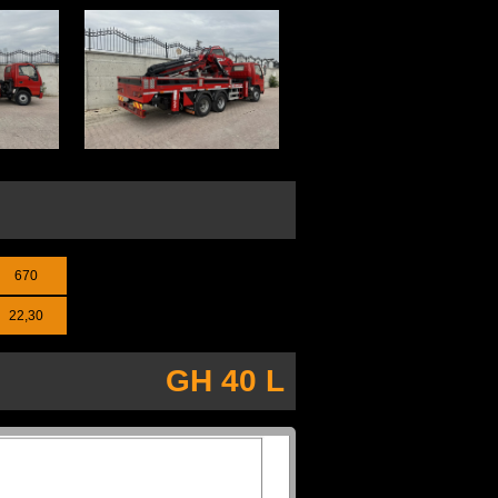
670
22,30
GH 40 L