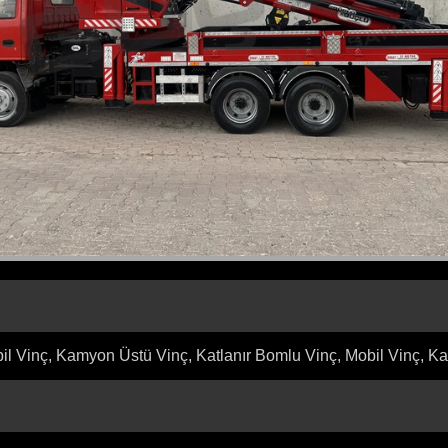
BELGELER
MOBİL VİNÇ İMALATLARIMIZ
l Vinç, Kamyon Üstü Vinç, Katlanır Bomlu Vinç, Mobil Vinç, Kat