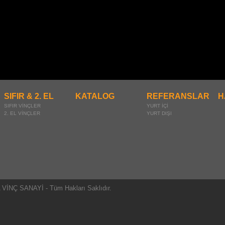
SIFIR & 2. EL
KATALOG
REFERANSLAR
H
SIFIR VİNÇLER
YURT İÇİ
2. EL VİNÇLER
YURT DIŞI
İNÇ SANAYİ - Tüm Hakları Saklıdır.