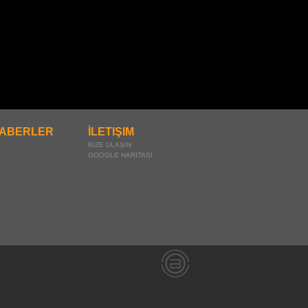
ABERLER
İLETIŞIM
BİZE ULAŞIN
GOOGLE HARİTASI