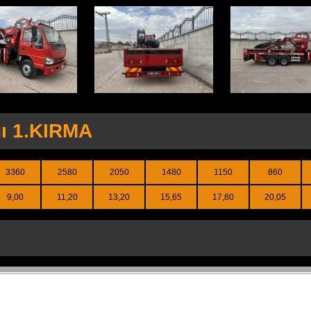
ı 1.KIRMA
3360
2580
2050
1480
1150
860
9,00
11,20
13,20
15,65
17,80
20,05