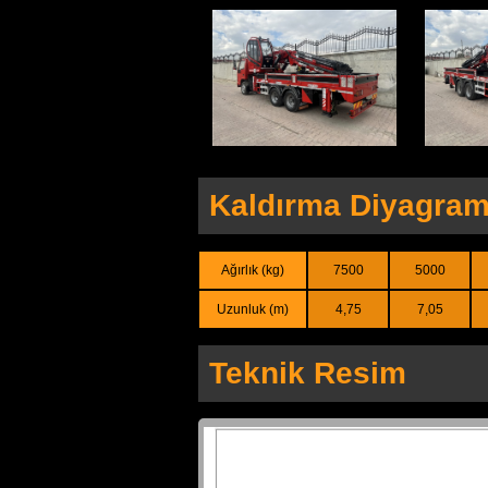
Kaldırma Diyagram
Ağırlık (kg)
7500
5000
Uzunluk (m)
4,75
7,05
Teknik Resim