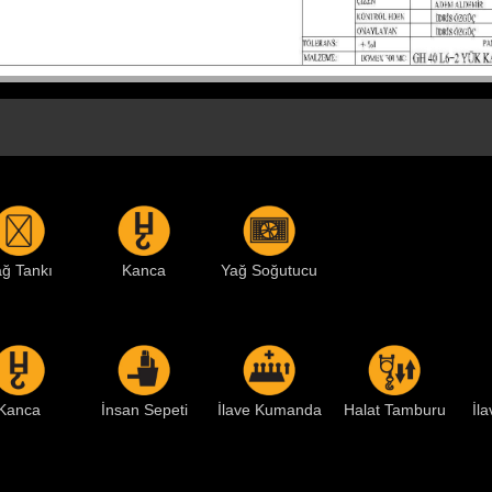
ğ Tankı
Kanca
Yağ Soğutucu
Kanca
İnsan Sepeti
İlave Kumanda
Halat Tamburu
İl