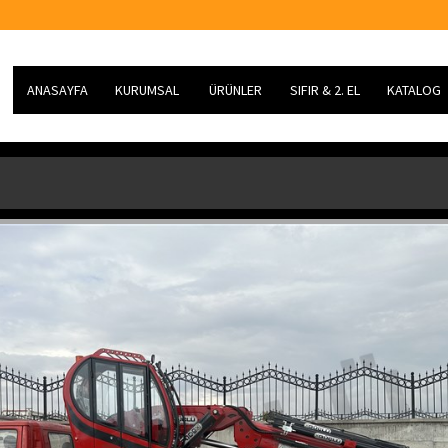
ANASAYFA
KURUMSAL
ÜRÜNLER
SIFIR & 2. EL
KATALOG
HAKKIMIZDA
KATLANIR BOMLU VİNÇLER
SIFIR VİNÇLER
MİSYONUMUZ
AĞIR TİP TK KURTARICI
2. EL VİNÇLER
VİZYONUMUZ
KAYAR KASA
ÜRETİM
SERVİS
ARGE
KARİYER