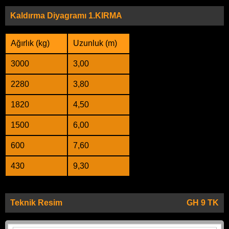
Kaldırma Diyagramı 1.KIRMA
Ağırlık (kg)
Uzunluk (m)
3000
3,00
2280
3,80
1820
4,50
1500
6,00
600
7,60
430
9,30
Teknik Resim
GH 9 TK