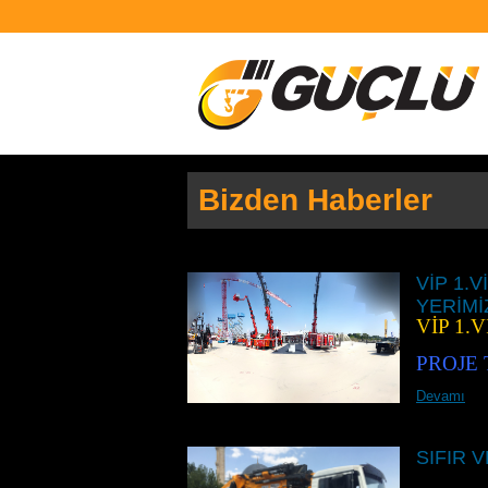
Bizden Haberler
VİP 1.
YERİMİZ
VİP 1.
PROJE 
Devamı
SIFIR V