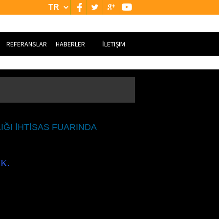
REFERANSLAR
HABERLER
İLETIŞIM
YURT İÇİ
BİZE ULAŞIN
YURT DIŞI
GOOGLE HARİTASI
IĞI İHTİSAS FUARINDA
IK.