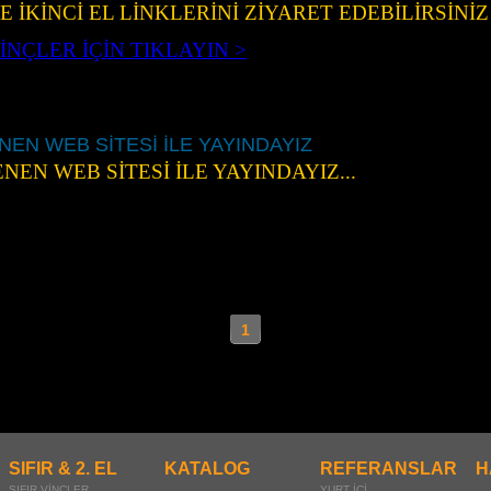
VE İKİNCİ EL LİNKLERİNİ ZİYARET EDEBİLİRSİNİZ
BELGELER
VİNÇLER İÇİN TIKLAYIN >
 EL VİNÇLER İÇİN TIKLAYIN >
MOBİL VİNÇ İMALATLARIMIZ
NEN WEB SİTESİ İLE YAYINDAYIZ
NEN WEB SİTESİ İLE YAYINDAYIZ...
1
SIFIR & 2. EL
KATALOG
REFERANSLAR
H
SIFIR VİNÇLER
YURT İÇİ