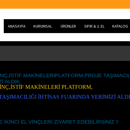
ANASAYFA
KURUMSAL
ÜRÜNLER
SIFIR & 2. EL
KATALOG
HAKKIMIZDA
KATLANIR BOMLU VİNÇLER
SIFIR VİNÇLER
MİSYONUMUZ
AĞIR TİP TK KURTARICI
2. EL VİNÇLER
VİZYONUMUZ
KAYAR KASA
VİNÇ,İSTİF MAKİNELERİPLATFORM,PROJE TAŞIMACIL
İ ALDIK.
ÜRETİM
VİNÇ,İSTİF MAKİNELERİ PLATFORM,
TAŞIMACILIĞI İHTİSAS FUARINDA YERİMİZİ ALD
SERVİS
ARGE
E İKİNCİ EL VİNÇLERİ ZİYARET EDEBİLİRSİNİZ !!
KARİYER