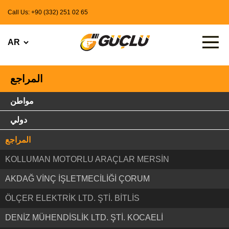
Call Us: +90 (332) 251 02 65
المراجع
مواطن
دولي
المراجع
KOLLUMAN MOTORLU ARAÇLAR MERSİN
AKDAĞ VİNÇ İŞLETMECİLİĞİ ÇORUM
ÖLÇER ELEKTRİK LTD. ŞTİ. BİTLİS
DENİZ MÜHENDİSLİK LTD. ŞTİ. KOCAELİ