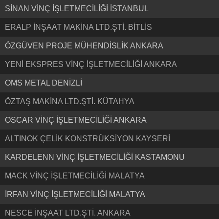
SİNAN VİNÇ İŞLETMECİLİĞİ İSTANBUL
ERALP İNŞAAT MAKİNA LTD.ŞTİ. BİTLİS
ÖZGÜVEN PROJE MÜHENDİSLİK ANKARA
YENİ EKSPRES VİNÇ İŞLETMECİLİĞİ ANKARA
OMS METAL DENİZLİ
ÖZTAŞ MAKİNA LTD.ŞTİ. KÜTAHYA
OSCAR VİNÇ İŞLETMECİLİĞİ ANKARA
ALTINOK ÇELİK KONSTRÜKSİYON KAYSERİ
KARDELENN VİNÇ İŞLETMECİLİĞİ KASTAMONU
MACK VİNÇ İŞLETMECİLİĞİ MALATYA
İRFAN VİNÇ İŞLETMECİLİĞİ MALATYA
NESCE İNŞAAT LTD.ŞTİ. ANKARA