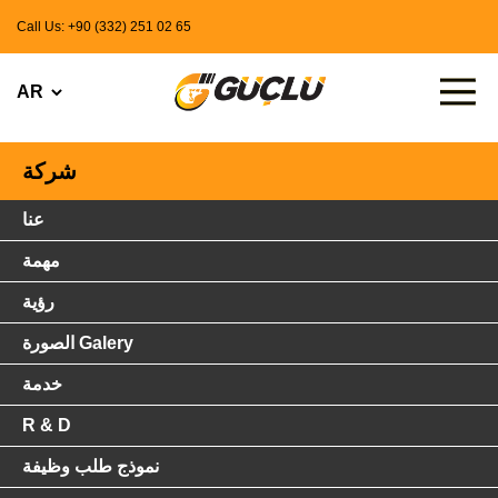
Call Us: +90 (332) 251 02 65
شركة
عنا
مهمة
رؤية
الصورة Galery
خدمة
R & D
نموذج طلب وظيفة