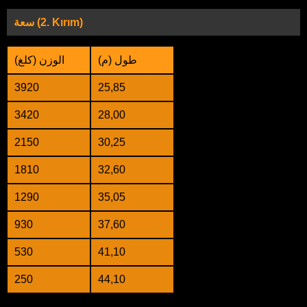
سعة (2. Kırım)
طول (م)
الوزن (كلغ)
3920
25,85
3420
28,00
2150
30,25
1810
32,60
1290
35,05
930
37,60
530
41,10
250
44,10