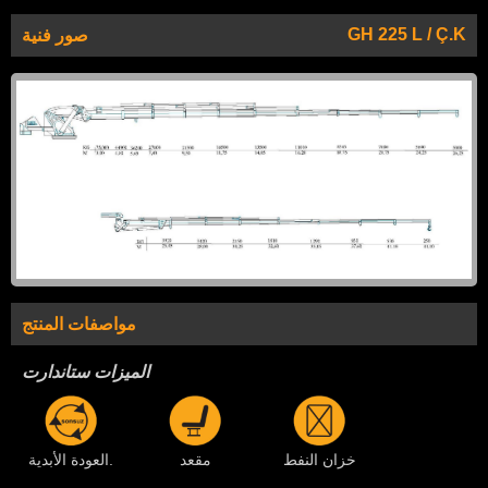
GH 225 L / Ç.K
صور فنية
مواصفات المنتج
الميزات ستاندارت
خزان النفط
مقعد
العودة الأبدية.