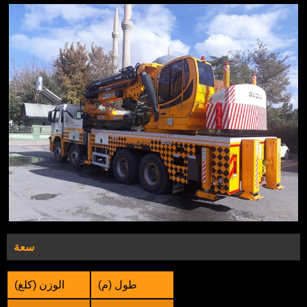
سعة
طول (م)
الوزن (كلغ)