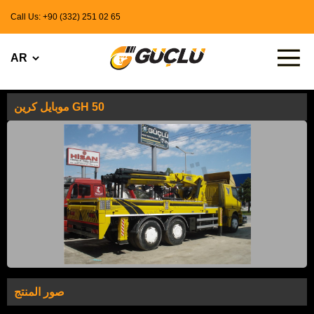
Call Us: +90 (332) 251 02 65
موبايل كرين GH 50
صور المنتج