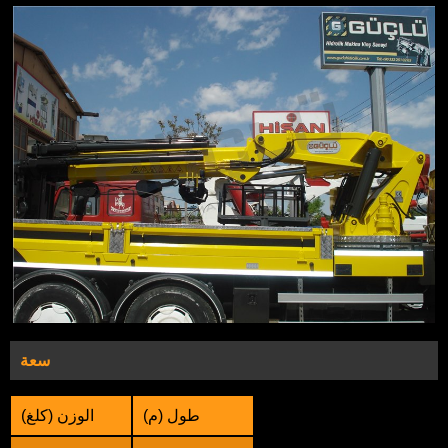
سعة
طول (م)
الوزن (كلغ)