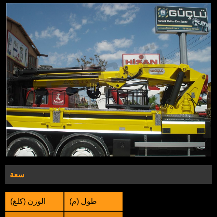
سعة
طول (م)
الوزن (كلغ)