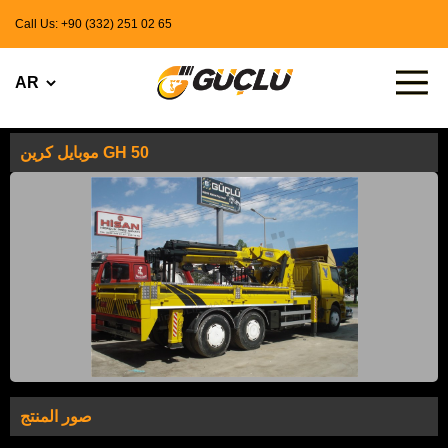
Call Us: +90 (332) 251 02 65
موبايل كرين GH 50
صور المنتج