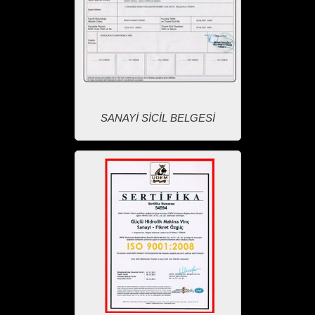
SANAYİ SİCİL BELGESİ