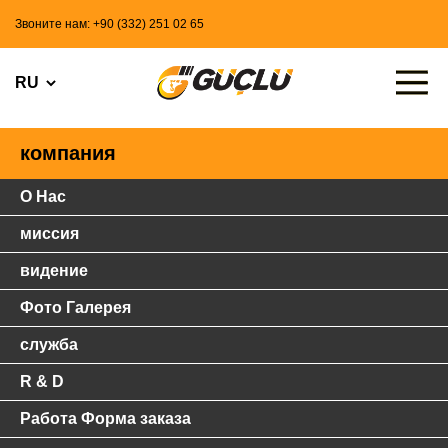
Звоните нам: +90 (332) 251 02 65
компания
О Нас
миссия
видение
Фото Галерея
служба
R & D
Работа Форма заказа