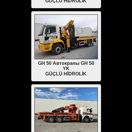
GÜÇLÜ HİDROLİK
GH 50 Автокраны GH 50
YK
GÜÇLÜ HİDROLİK