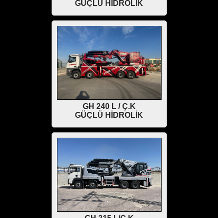
GÜÇLÜ HİDROLİK
GH 240 L / Ç.K
GÜÇLÜ HİDROLİK